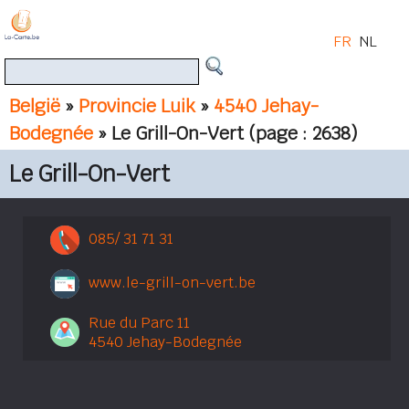
FR
NL
België
»
Provincie Luik
»
4540 Jehay-
Bodegnée
» Le Grill-On-Vert
(page : 2638)
Le Grill-On-Vert
085/ 31 71 31
www.le-grill-on-vert.be
Rue du Parc 11
4540 Jehay-Bodegnée