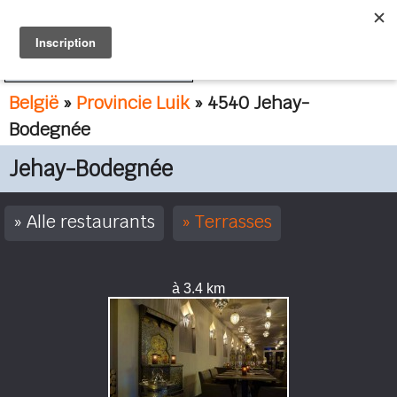
FR
NL
België
»
Provincie Luik
» 4540 Jehay-
Bodegnée
Jehay-Bodegnée
Alle restaurants
Terrasses
à 3.4 km