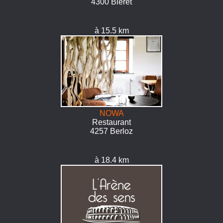
4300 Bleret
à 15.5 km
NOWA
Restaurant
4257 Berloz
à 18.4 km