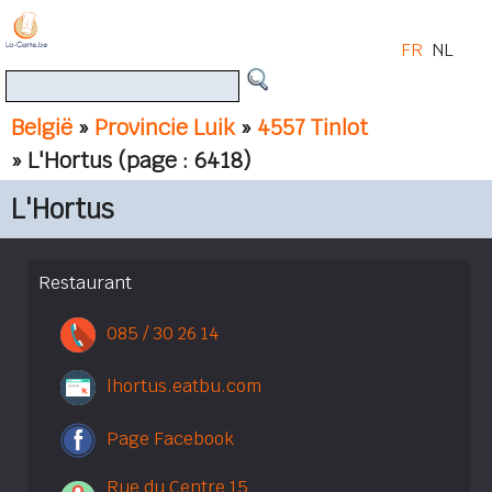
FR
NL
België
»
Provincie Luik
»
4557 Tinlot
» L'Hortus
(page : 6418)
L'Hortus
Restaurant
085 / 30 26 14
lhortus.eatbu.com
Page Facebook
Rue du Centre 15