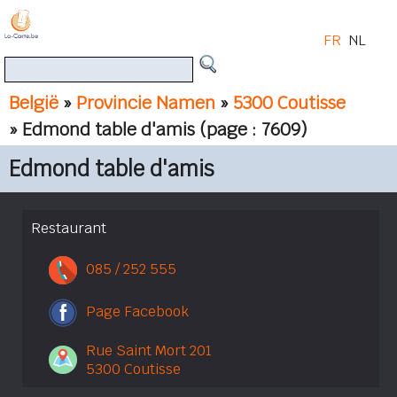
FR
NL
België
»
Provincie Namen
»
5300 Coutisse
» Edmond table d'amis
(page : 7609)
Edmond table d'amis
Restaurant
085 / 252 555
Page Facebook
Rue Saint Mort 201
5300 Coutisse