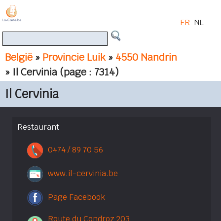
FR
NL
België
»
Provincie Luik
»
4550 Nandrin
» Il Cervinia
(page : 7314)
Il Cervinia
Restaurant
0474 / 89 70 56
www.il-cervinia.be
Page Facebook
Route du Condroz 203