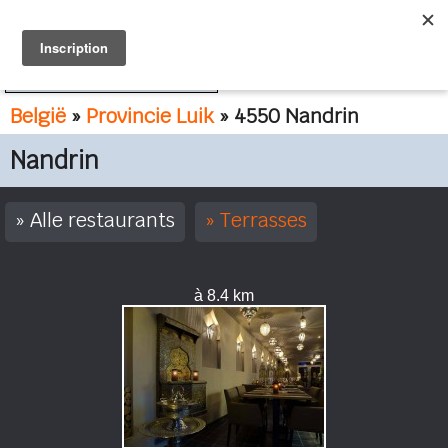
FR
NL
België
»
Provincie Luik
» 4550 Nandrin
Nandrin
Alle restaurants
Terrasses
à 8.4 km