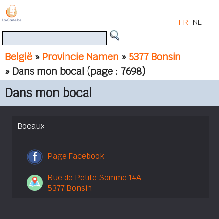
FR
NL
België
»
Provincie Namen
»
5377 Bonsin
» Dans mon bocal
(page : 7698)
Dans mon bocal
Bocaux
Page Facebook
Rue de Petite Somme 14A
5377 Bonsin