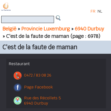
FR
NL
België
»
Provincie Luxemburg
»
6940 Durbuy
» C'est de la faute de maman
(page : 6978)
C'est de la faute de maman
Restaurant
0472 / 83 08 26
Page Facebook
Rue des Récollets 5
6940 Durbuy