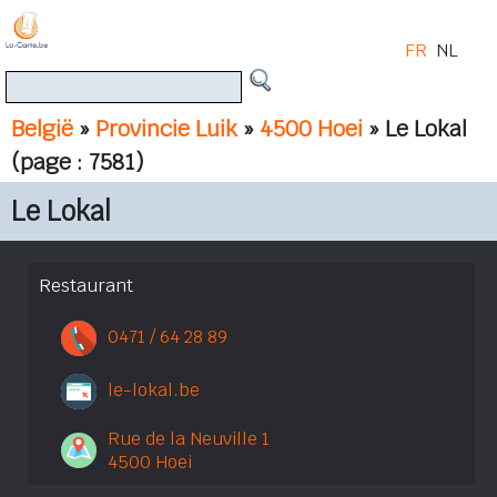
FR
NL
België
»
Provincie Luik
»
4500 Hoei
» Le Lokal
(page : 7581)
Le Lokal
Restaurant
0471 / 64 28 89
le-lokal.be
Rue de la Neuville 1
4500 Hoei