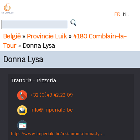
FR
NL
België
»
Provincie Luik
»
4180 Comblain-la-
Tour
» Donna Lysa
Donna Lysa
Trattoria - Pizzeria
+32 (0)43 42.22.09
info@imperiale.be
https://www.imperiale.be/restaurant-donna-lys...