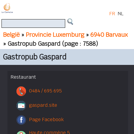
FR
NL
België
»
Provincie Luxemburg
»
6940 Barvaux
» Gastropub Gaspard
(page : 7588)
Gastropub Gaspard
Restaurant
0484 / 695 695
gaspard.site
Page Facebook
Haute commène 5