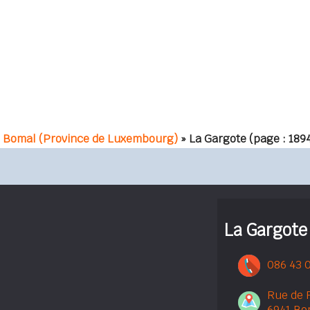
 Bomal (Province de Luxembourg)
» La Gargote
(page : 189
La Gargote
086 43 
Rue de F
6941 Bo