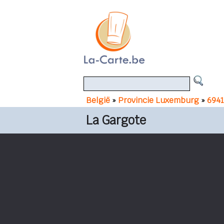
België
»
Provincie Luxemburg
»
6941
La Gargote