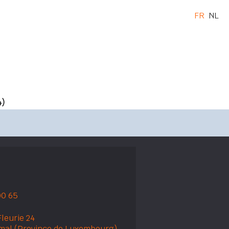
FR
NL
4)
00 65
leurie 24
mal (Province de Luxembourg)