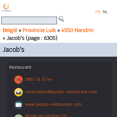
FR
NL
België
»
Provincie Luik
»
4550 Nandrin
» Jacob's
(page : 6305)
Jacob's
Restaurant
085 / 31 37 44
reservation@jacobs-restaurant.com
www.jacobs-restaurant.com
Route du Condroz 211