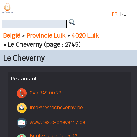
FR
NL
België
»
Provincie Luik
»
4020 Luik
» Le Cheverny
(page : 2745)
Le Cheverny
Restaurant
04 / 349 00 22
info@restocheverny.be
www.resto-cheverny.be
Boulvard de Douai 12