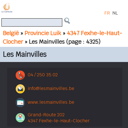
FR
NL
België
»
Provincie Luik
»
4347 Fexhe-le-Haut-
Clocher
» Les Mainvilles
(page : 4325)
Les Mainvilles
04 / 250 35 02
info@lesmainvilles.be
www.lesmainvilles.be
Grand-Route 202
4347 Fexhe-le-Haut-Clocher