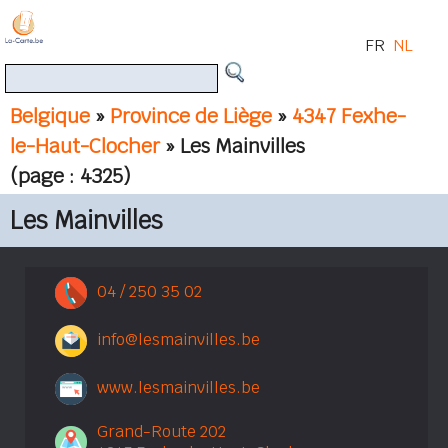
FR
NL
Belgique
»
Province de Liège
»
4347 Fexhe-
le-Haut-Clocher
» Les Mainvilles
(page : 4325)
Les Mainvilles
04 / 250 35 02
info@lesmainvilles.be
www.lesmainvilles.be
Grand-Route 202