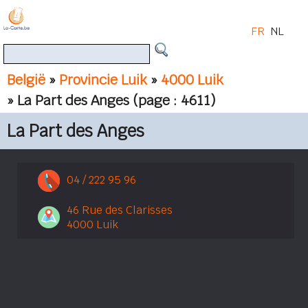
FR
NL
België
»
Provincie Luik
»
4000 Luik
» La Part des Anges
(page : 4611)
La Part des Anges
04 / 222 95 96
46 Rue des Clarisses
4000 Luik