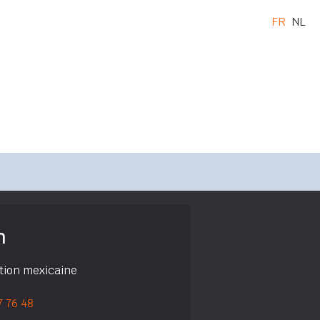
FR
NL
h
ation mexicaine
7 76 48