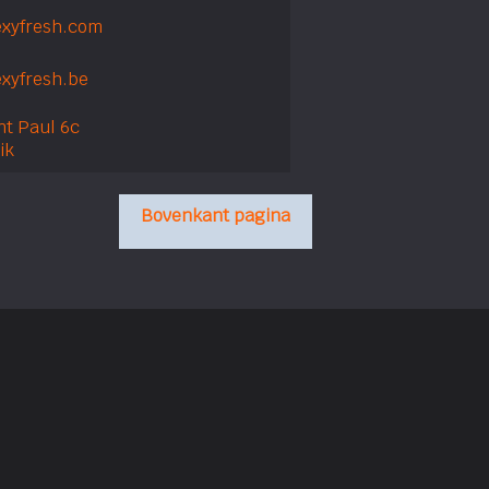
xyfresh.com
xyfresh.be
nt Paul 6c
ik
Bovenkant pagina