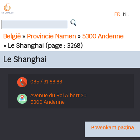
FR
NL
België
»
Provincie Namen
»
5300 Andenne
» Le Shanghai
(page : 3268)
Le Shanghai
085 / 31 88 88
Avenue du Roi Albert 20
5300 Andenne
Bovenkant pagina