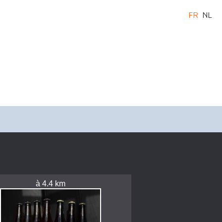
FR
NL
à 4.4 km