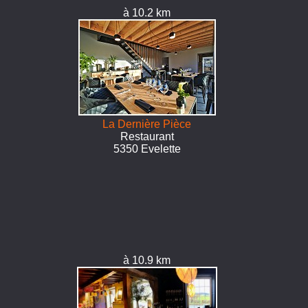
à 10.2 km
La Dernière Pièce
Restaurant
5350 Evelette
à 10.9 km