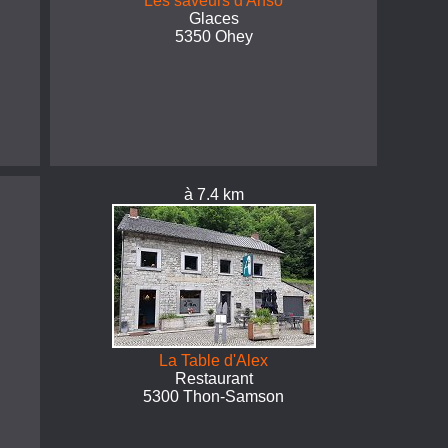
Les saveurs d'Anso
Glaces
5350 Ohey
à 7.4 km
La Table d'Alex
Restaurant
5300 Thon-Samson