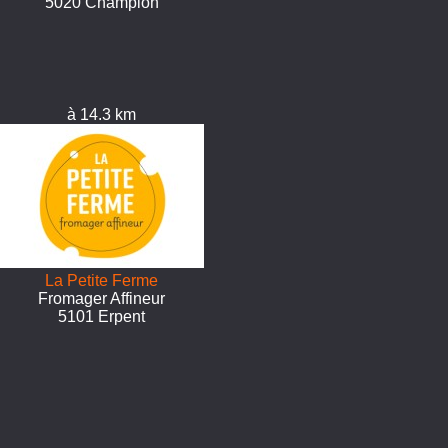
5020 Champion
à 14.3 km
La Petite Ferme
Fromager Affineur
5101 Erpent