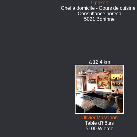
Uppkök
Chef à domicile - Cours de cuisine 
Consultance horeca
5021 Boninne
à 12.4 km
Olivier Massinon
Table d'hôtes
5100 Wierde