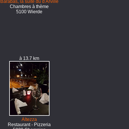
Barabas, la suite du d'Arville
Chambres à thème
5100 Wierde
à 13.7 km
Altezza
Restaurant - Pizzeria