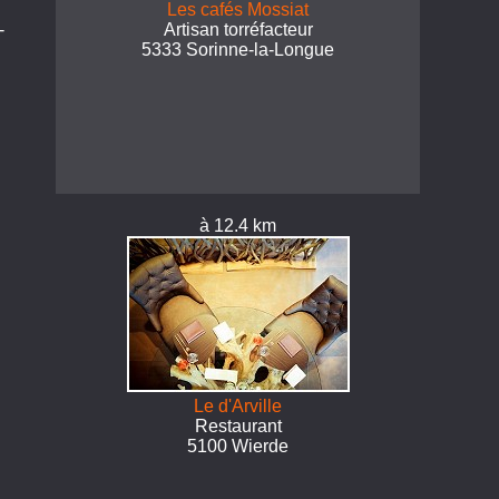
Les cafés Mossiat
-
Artisan torréfacteur
5333 Sorinne-la-Longue
à 12.4 km
Le d'Arville
Restaurant
5100 Wierde