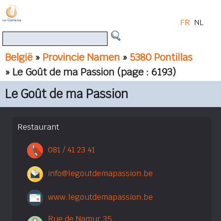
FR
NL
België
»
Provincie Namen
»
5380 Pontillas
» Le Goût de ma Passion
(page : 6193)
Le Goût de ma Passion
Restaurant
081 / 41 23 41
info@legoutdemapassion.be
www.legoutdemapassion.be
Rue de Namur 35