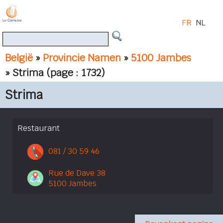
FR
NL
België
»
Provincie Namen
»
5100 Jambes
» Strima
(page : 1732)
Strima
Restaurant
081 / 30 59 46
Rue de Dave 38
5100 Jambes