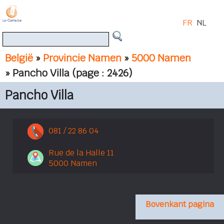
FR
NL
België
»
Provincie Namen
»
5000 Namen
» Pancho Villa
(page : 2426)
Pancho Villa
081 / 22 86 04
Rue de la Halle 11
5000 Namen
Bovenkant pagina