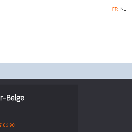
FR
NL
r-Belge
7 86 98