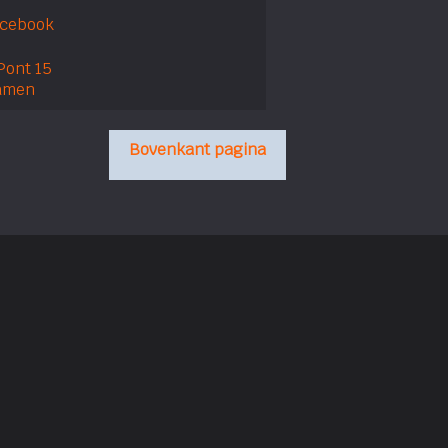
acebook
Pont 15
amen
Bovenkant pagina