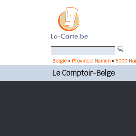
België
»
Provincie Namen
»
5000 Na
Le Comptoir-Belge