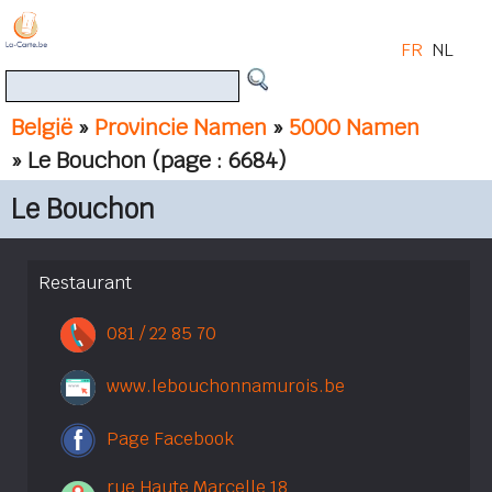
FR
NL
België
»
Provincie Namen
»
5000 Namen
» Le Bouchon
(page : 6684)
Le Bouchon
Restaurant
081 / 22 85 70
www.lebouchonnamurois.be
Page Facebook
rue Haute Marcelle 18