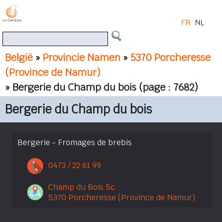
FR
NL
België
»
Provincie Namen
»
5370 Porcheresse
(Province de Namur)
» Bergerie du Champ du bois
(page : 7682)
Bergerie du Champ du bois
Bergerie - Fromages de brebis
0473 / 22 61 99
Champ du Bois 5c
5370 Porcheresse (Province de Namur)