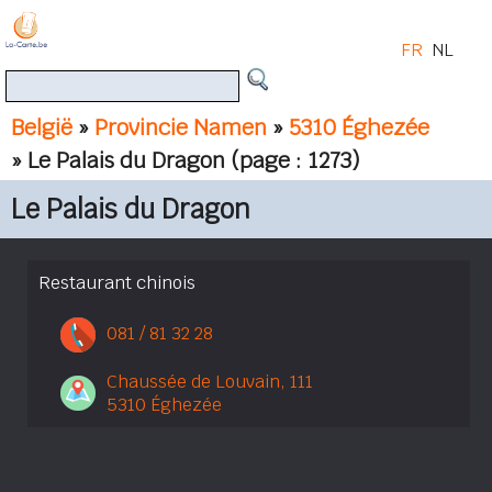
FR
NL
België
»
Provincie Namen
»
5310 Éghezée
» Le Palais du Dragon
(page : 1273)
Le Palais du Dragon
Restaurant chinois
081 / 81 32 28
Chaussée de Louvain, 111
5310 Éghezée