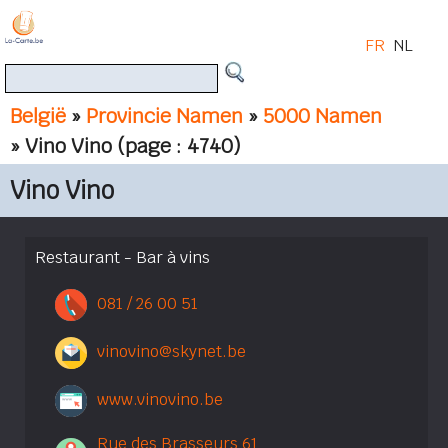
FR
NL
België
»
Provincie Namen
»
5000 Namen
» Vino Vino
(page : 4740)
Vino Vino
Restaurant - Bar à vins
081 / 26 00 51
vinovino@skynet.be
www.vinovino.be
Rue des Brasseurs 61