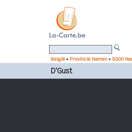
België
»
Provincie Namen
»
5000 Na
D'Gust