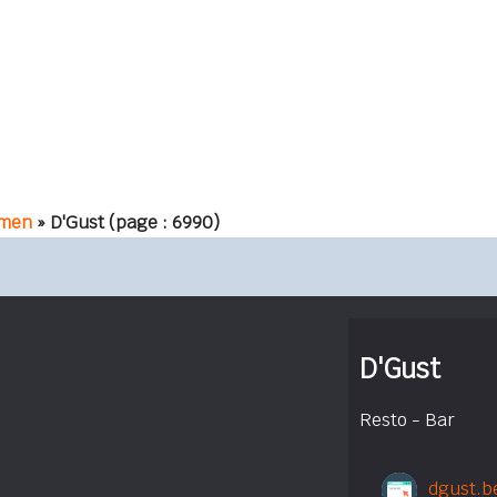
men
» D'Gust
(page : 6990)
D'Gust
Resto - Bar
dgust.b