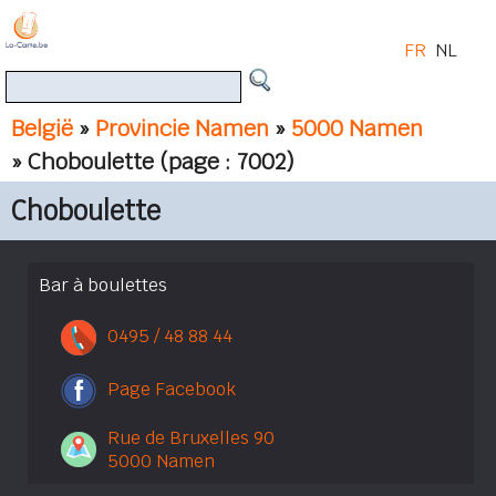
FR
NL
België
»
Provincie Namen
»
5000 Namen
» Choboulette
(page : 7002)
Choboulette
Bar à boulettes
0495 / 48 88 44
Page Facebook
Rue de Bruxelles 90
5000 Namen