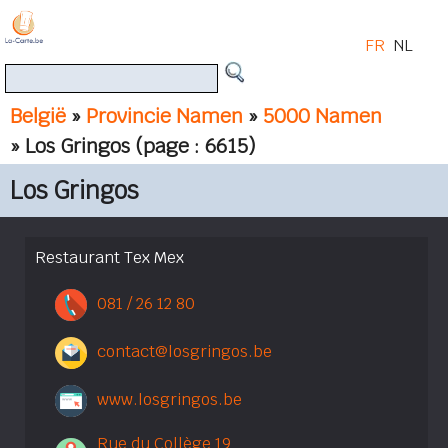
FR
NL
België
»
Provincie Namen
»
5000 Namen
» Los Gringos
(page : 6615)
Los Gringos
Restaurant Tex Mex
081 / 26 12 80
contact@losgringos.be
www.losgringos.be
Rue du Collège 19