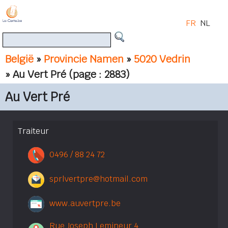
FR
NL
België
»
Provincie Namen
»
5020 Vedrin
» Au Vert Pré
(page : 2883)
Au Vert Pré
Traiteur
0496 / 88 24 72
sprlvertpre@hotmail.com
www.auvertpre.be
Rue Joseph Lemineur 4