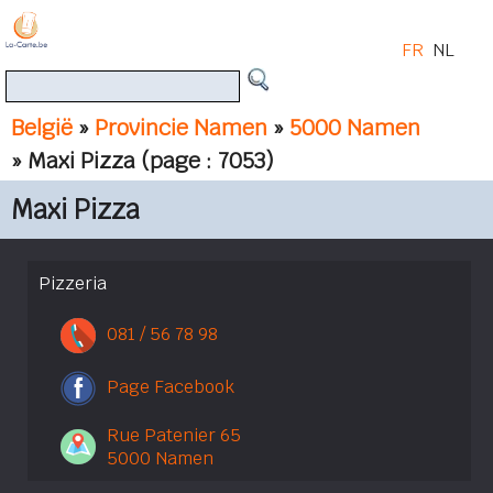
FR
NL
België
»
Provincie Namen
»
5000 Namen
» Maxi Pizza
(page : 7053)
Maxi Pizza
Pizzeria
081 / 56 78 98
Page Facebook
Rue Patenier 65
5000 Namen