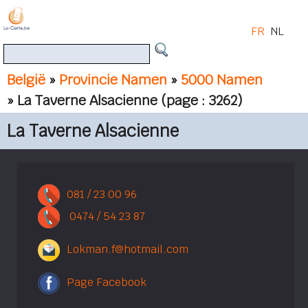
FR
NL
België
»
Provincie Namen
»
5000 Namen
» La Taverne Alsacienne
(page : 3262)
La Taverne Alsacienne
081 / 23 00 96
0474 / 54 23 87
Lokman.f@hotmail.com
Page Facebook