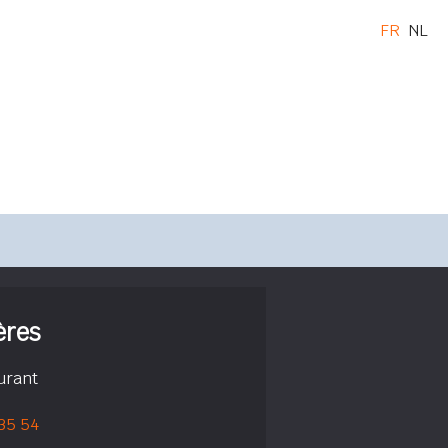
FR
NL
ères
urant
 35 54