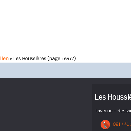
llen
» Les Houssières
(page : 6477)
Les Houssi
Taverne - Resta
081 / 41