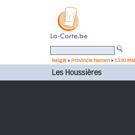
België
»
Provincie Namen
»
5330 Mai
Les Houssières