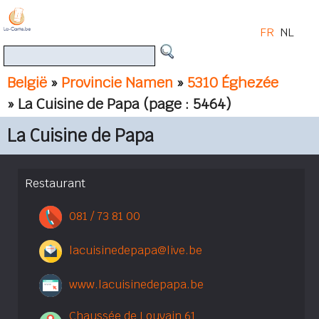
FR
NL
België
»
Provincie Namen
»
5310 Éghezée
» La Cuisine de Papa
(page : 5464)
La Cuisine de Papa
Restaurant
081 / 73 81 00
lacuisinedepapa@live.be
www.lacuisinedepapa.be
Chaussée de Louvain 61