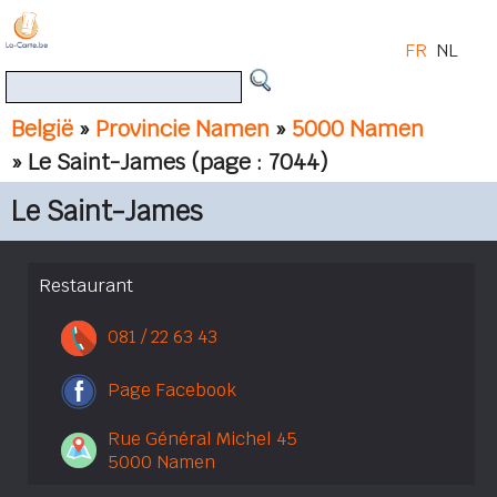
FR
NL
België
»
Provincie Namen
»
5000 Namen
» Le Saint-James
(page : 7044)
Le Saint-James
Restaurant
081 / 22 63 43
Page Facebook
Rue Général Michel 45
5000 Namen