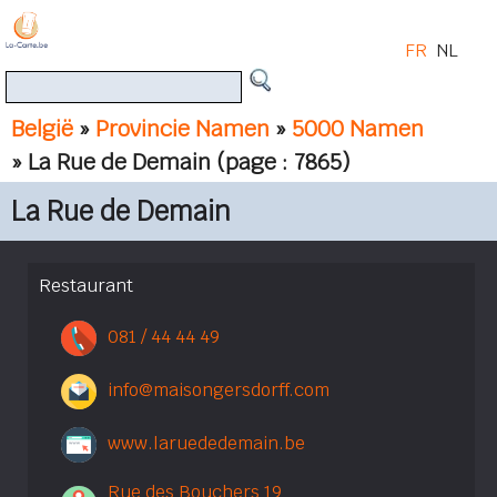
FR
NL
België
»
Provincie Namen
»
5000 Namen
» La Rue de Demain
(page : 7865)
La Rue de Demain
Restaurant
081 / 44 44 49
info@maisongersdorff.com
www.laruededemain.be
Rue des Bouchers 19