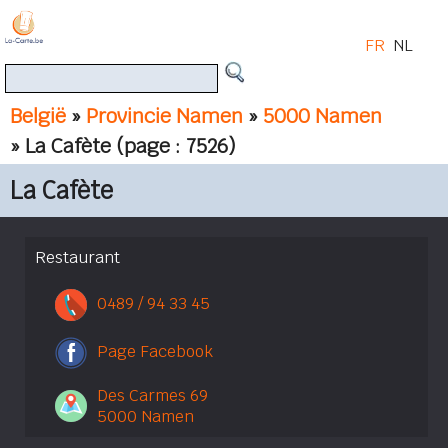
FR
NL
België
»
Provincie Namen
»
5000 Namen
» La Cafète
(page : 7526)
La Cafète
Restaurant
0489 / 94 33 45
Page Facebook
Des Carmes 69
5000 Namen