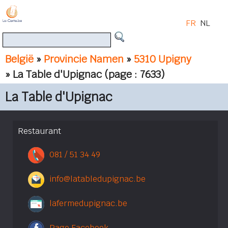
FR
NL
België
»
Provincie Namen
»
5310 Upigny
» La Table d'Upignac
(page : 7633)
La Table d'Upignac
Restaurant
081 / 51 34 49
info@latabledupignac.be
lafermedupignac.be
Page Facebook