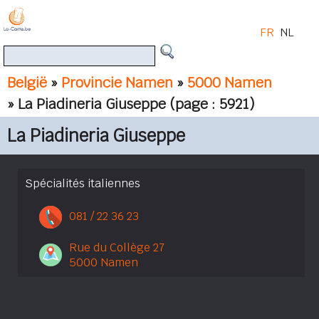
FR
NL
België
»
Provincie Namen
»
5000 Namen
» La Piadineria Giuseppe
(page : 5921)
La Piadineria Giuseppe
Spécialités italiennes
081 / 22 36 23
Rue du Collège 27
5000 Namen