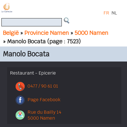
FR
NL
België
»
Provincie Namen
»
5000 Namen
» Manolo Bocata
(page : 7523)
Manolo Bocata
Restaurant - Epicerie
0477 / 90 61 01
Page Facebook
Rue du Bailly 14
5000 Namen