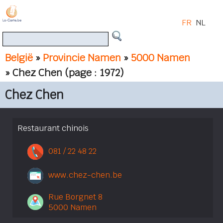
FR
NL
België
»
Provincie Namen
»
5000 Namen
» Chez Chen
(page : 1972)
Chez Chen
Restaurant chinois
081 / 22 48 22
www.chez-chen.be
Rue Borgnet 8
5000 Namen