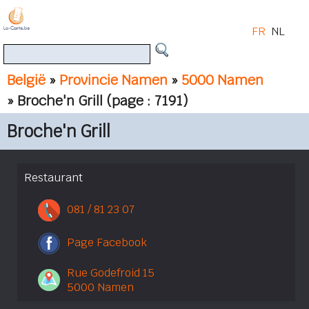
FR
NL
België
»
Provincie Namen
»
5000 Namen
» Broche'n Grill
(page : 7191)
Broche'n Grill
Restaurant
081 / 81 23 07
Page Facebook
Rue Godefroid 15
5000 Namen