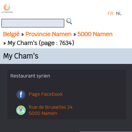
FR
NL
België
»
Provincie Namen
»
5000 Namen
» My Cham's
(page : 7634)
My Cham's
Restaurant syrien
Page Facebook
Rue de Bruxelles 24
5000 Namen