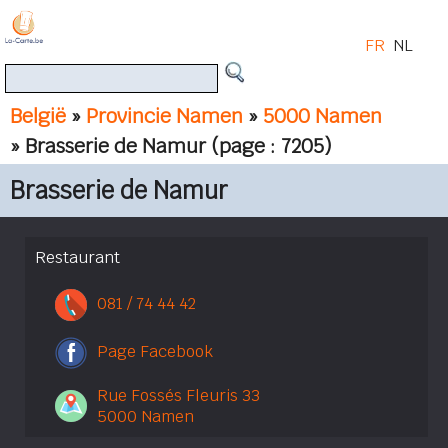
FR
NL
België
»
Provincie Namen
»
5000 Namen
» Brasserie de Namur
(page : 7205)
Brasserie de Namur
Restaurant
081 / 74 44 42
Page Facebook
Rue Fossés Fleuris 33
5000 Namen