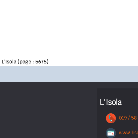
 L'Isola
(page : 5675)
L'Isola
019 / 58
www.lis