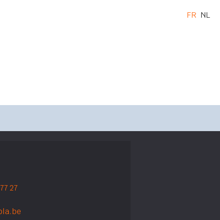
FR
NL
 77 27
ola.be