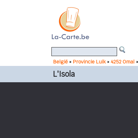
België
»
Provincie Luik
»
4252 Omal
»
L'Isola