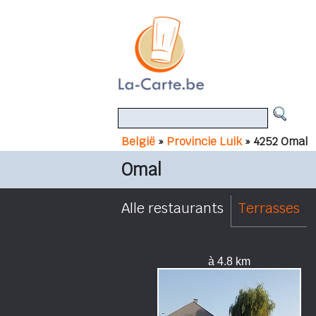
België
»
Provincie Luik
» 4252 Omal
Omal
Alle restaurants
Terrasses
à 4.8 km