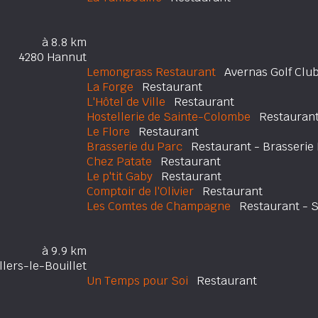
à 8.8 km
4280 Hannut
Lemongrass Restaurant
Avernas Golf Clu
La Forge
Restaurant
L'Hôtel de Ville
Restaurant
Hostellerie de Sainte-Colombe
Restauran
Le Flore
Restaurant
Brasserie du Parc
Restaurant - Brasserie E
Chez Patate
Restaurant
Le p'tit Gaby
Restaurant
Comptoir de l'Olivier
Restaurant
Les Comtes de Champagne
Restaurant - Se
à 9.9 km
llers-le-Bouillet
Un Temps pour Soi
Restaurant