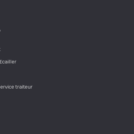
b
t
cailler
rvice traiteur