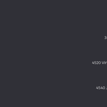
3
4520 Vi
4540 