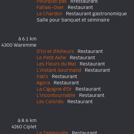
Pourquoi pas
Rrestaurant
Fallais-Oser
Restaurant
Le Chardon
Restaurant gastronomique
Salle pour banquet et séminaire
à 6.1 km
4300 Waremme
D'Ici et d'Ailleurs
Restaurant
Le Petit Axhe
Restaurant
Les Fleurs du Mal
Restaurant
L'Instant Gourmand
Restaurant
Fab's
Restaurant
Agora
Restaurant
La Cigogne d'Or
Restaurant
L'Incontournable
Restaurant
Les Coloriés
Restaurant
à 8.6 km
4260 Ciplet
La Tambouille
Restaurant