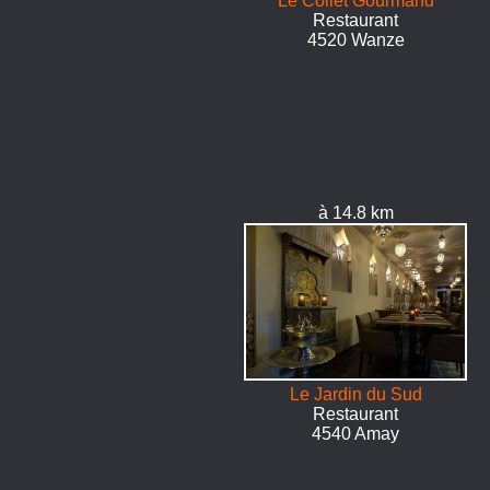
Le Collet Gourmand
Restaurant
4520 Wanze
à 14.8 km
Le Jardin du Sud
Restaurant
4540 Amay