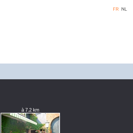
FR
NL
à 7.2 km