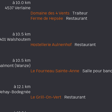
à 10.0 km
4537 Verlaine
Domaine des 4 Vents
Traiteur
Ferme de Hepsée
Restaurant
à 10.5 km
401 Walshoutem
Hostellerie Aulnenhof
Restaurant
à 10.5 km
nalmont (Wanze)
Le Fourneau Sainte-Anne
Salle pour ban
à 12.1 km
Jehay-Bodegnée
Le Grill-On-Vert
Restaurant