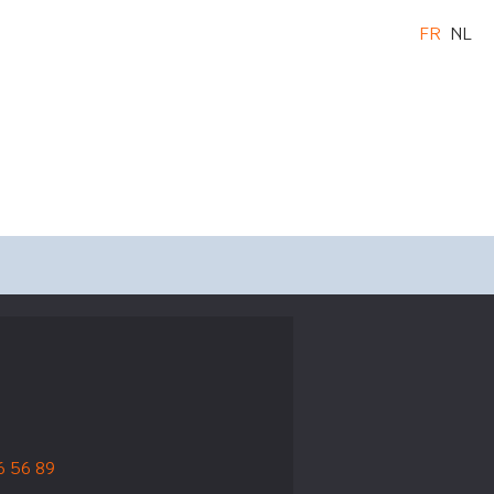
FR
NL
6 56 89