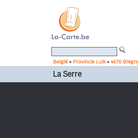
België
»
Provincie Luik
»
4670 Blégn
La Serre