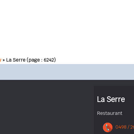
y
» La Serre
(page : 6242)
La Serre
Restaurant
0498 / 2