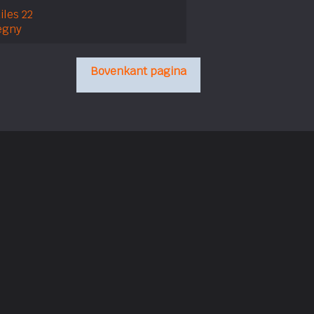
iles 22
égny
Bovenkant pagina