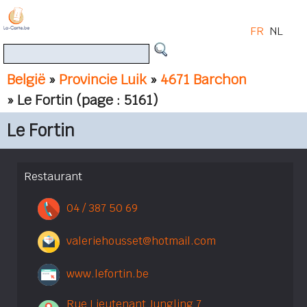
FR
NL
België
»
Provincie Luik
»
4671 Barchon
» Le Fortin
(page : 5161)
Le Fortin
Restaurant
04 / 387 50 69
valeriehousset@hotmail.com
www.lefortin.be
Rue Lieutenant Jungling 7